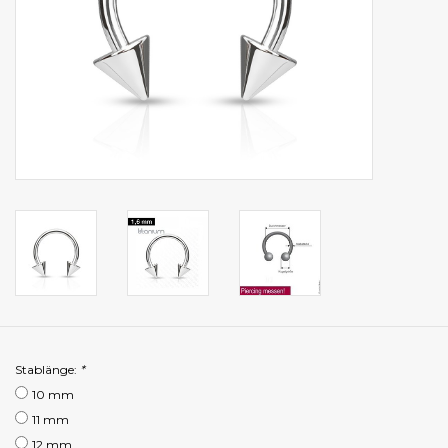
Stablänge:
*
10 mm
11 mm
12 mm