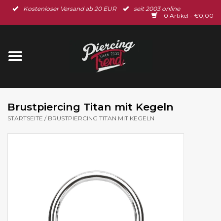
Kostenloser Versand ab 20 EUR
seit 2003 online
Startseite
0 Artikel - €0,00
Neu im Shop
Piercingschmuck
Spar-Set
Brustpiercing Titan mit Kegeln
STARTSEITE
/
BRUSTPIERCING TITAN MIT KEGELN
Ohrschmuck
Gutscheine
% Sale %
BLOG