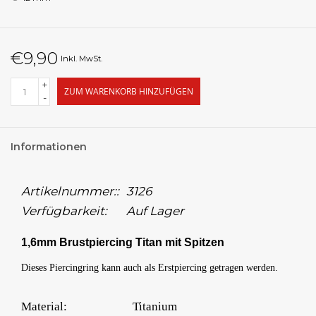
€9,90
Inkl. MwSt.
+
ZUM WARENKORB HINZUFÜGEN
-
Informationen
Artikelnummer::
3126
Verfügbarkeit:
Auf Lager
1,6mm Brustpiercing Titan mit Spitzen
Dieses Piercingring kann auch als Erstpiercing getragen werden.
Material:
Titanium