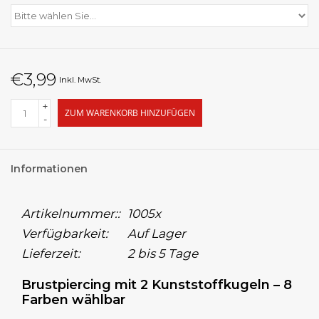
€3,99
Inkl. MwSt.
+
ZUM WARENKORB HINZUFÜGEN
-
Informationen
Artikelnummer::
1005x
Verfügbarkeit:
Auf Lager
Lieferzeit:
2 bis 5 Tage
Brustpiercing mit 2 Kunststoffkugeln – 8
Farben wählbar