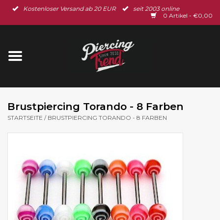
Kostenloser Versand ab 20 EUR
seit 2003 online
Startseite
0 Artikel - €0,00
Neu im Shop
Piercingschmuck
Spar-Set
Brustpiercing Torando - 8 Farben
STARTSEITE
/
BRUSTPIERCING TORANDO - 8 FARBEN
Ohrschmuck
Gutscheine
% Sale %
BLOG