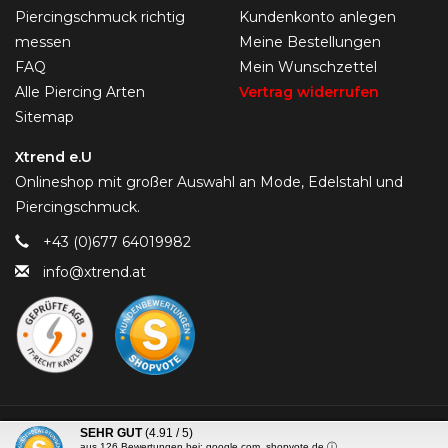
Piercingschmuck richtig
Kundenkonto anlegen
messen
Meine Bestellungen
FAQ
Mein Wunschzettel
Alle Piercing Arten
Vertrag widerrufen
Sitemap
Xtrend e.U
Onlineshop mit großer Auswahl an Mode, Edelstahl und
Piercingschmuck.
+43 (0)677 64019982
info@xtrend.at
© Copyright 2026 Piercing-Trend.com -
SEHR GUT
(4.91 / 5)
aus
126
Bewertungen bei: google.com, shopvote.de ⓘ