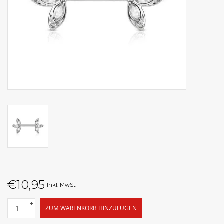
€10,95
Inkl. MwSt.
+
ZUM WARENKORB HINZUFÜGEN
-