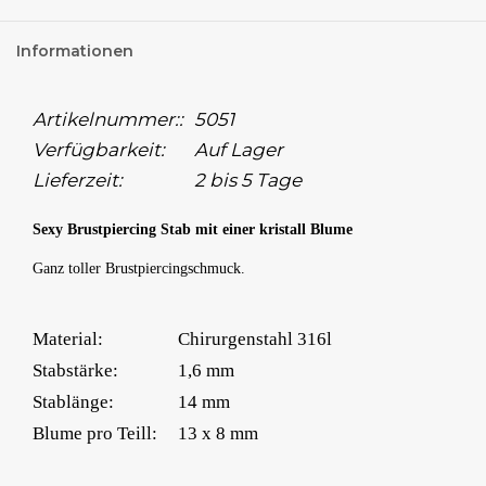
Informationen
Artikelnummer::
5051
Verfügbarkeit:
Auf Lager
Lieferzeit:
2 bis 5 Tage
Sexy Brustpiercing Stab mit einer kristall Blume
Ganz toller Brustpiercingschmuck.
Material:
Chirurgenstahl 316l
Stabstärke:
1,6 mm
Stablänge:
14 mm
Blume pro Teill:
13 x 8 mm