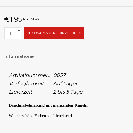
€1,95
Inkl. MwSt.
+
ZUM WARENKORB HINZUFÜGEN
-
Informationen
Artikelnummer::
0057
Verfügbarkeit:
Auf Lager
Lieferzeit:
2 bis 5 Tage
Bauchnabelpiercing mit glänzenden Kugeln
Wunderschöne Farben total leuchtend.