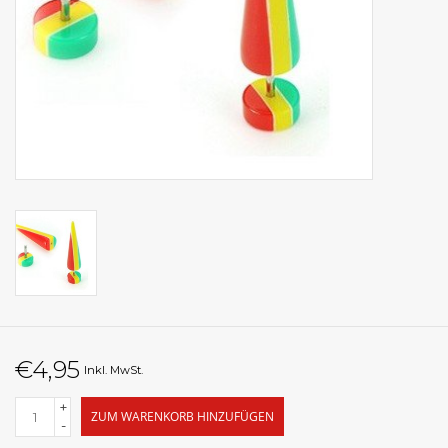
€4,95
Inkl. MwSt.
+
ZUM WARENKORB HINZUFÜGEN
-