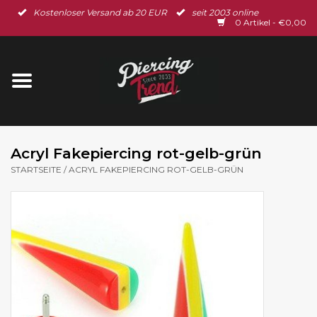
Kostenloser Versand ab 20 EUR
seit 2003 online
Startseite
0 Artikel - €0,00
Neu im Shop
Piercingschmuck
Spar-Set
Acryl Fakepiercing rot-gelb-grün
STARTSEITE
/
ACRYL FAKEPIERCING ROT-GELB-GRÜN
Ohrschmuck
Gutscheine
% Sale %
BLOG