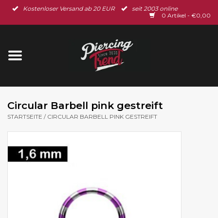
Kostenloser Versand ab 20 EUR
seit 2003 online
Startseite
0 Artikel - €0,00
Neu im Shop
Piercingschmuck
Spar-Set
Circular Barbell pink gestreift
STARTSEITE
/
CIRCULAR BARBELL PINK GESTREIFT
Ohrschmuck
Gutscheine
% Sale %
BLOG