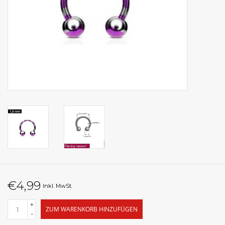
€4,99
Inkl. MwSt.
+
ZUM WARENKORB HINZUFÜGEN
-