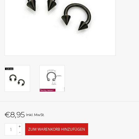
€8,95
Inkl. MwSt.
+
ZUM WARENKORB HINZUFÜGEN
-