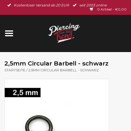
Kostenloser Versand ab 20 EUR
seit 2003 online
Startseite
0 Artikel - €0,00
Neu im Shop
Piercingschmuck
Spar-Set
2,5mm Circular Barbell - schwarz
STARTSEITE
/
2,5MM CIRCULAR BARBELL - SCHWARZ
Ohrschmuck
Gutscheine
% Sale %
BLOG