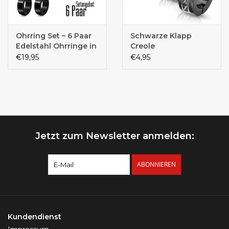
Ohrring Set – 6 Paar
Schwarze Klapp
Edelstahl Ohrringe in
Creole
Schwarz | Ohrstecker
€19,95
€4,95
& Creolen | Unisex
Jetzt zum Newsletter anmelden:
ABONNIEREN
Kundendienst