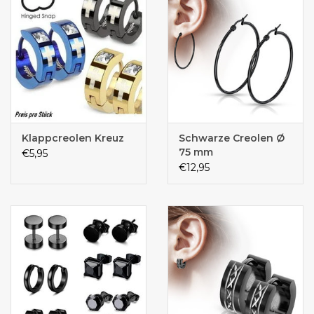
Klappcreolen Kreuz
Schwarze Creolen Ø
75 mm
€5,95
€12,95