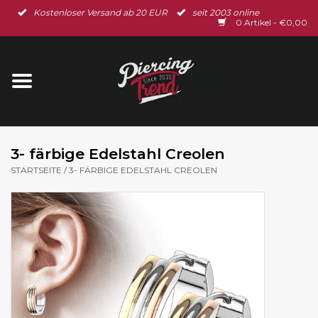
Kostenloser Versand ab 20 EUR
seit 2003 online
Startseite
0 Artikel - €0,00
Neu im Shop
Piercingschmuck
Spar-Set
3- färbige Edelstahl Creolen
STARTSEITE
/
3- FÄRBIGE EDELSTAHL CREOLEN
Ohrschmuck
Gutscheine
% Sale %
BLOG