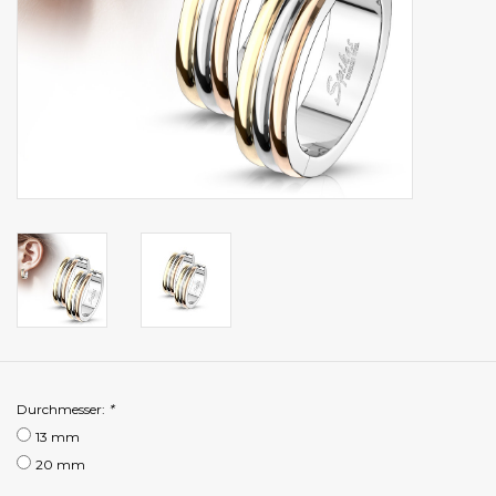
Durchmesser:
*
13 mm
20 mm