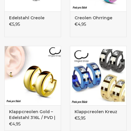
Edelstahl Creole
Creolen Ohrringe
€5,95
€4,95
Klappcreolen Gold –
Klappcreolen Kreuz
Edelstahl 316L / PVD |
€5,95
4 mm breit | Unisex
€4,95