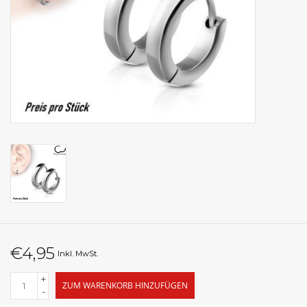
€4,95
Inkl. MwSt.
+
ZUM WARENKORB HINZUFÜGEN
-