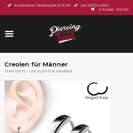
Kostenloser Versand ab 20 EUR
seit 2003 online
Startseite
0 Artikel - €0,00
Neu im Shop
Piercingschmuck
Spar-Set
Creolen für Männer
STARTSEITE
/
CREOLEN FÜR MÄNNER
Ohrschmuck
Gutscheine
% Sale %
BLOG