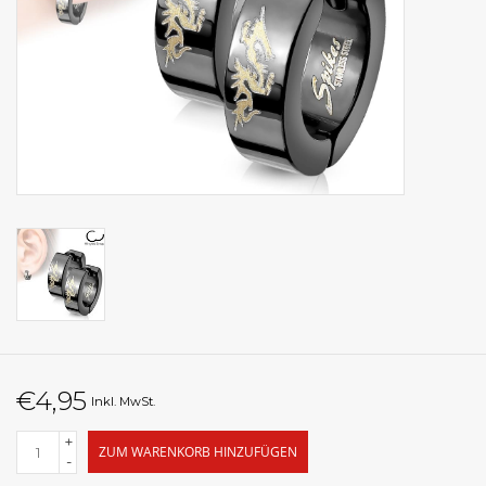
€4,95
Inkl. MwSt.
+
ZUM WARENKORB HINZUFÜGEN
-