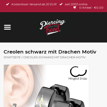
Kostenloser Versand ab 20 EUR
seit 2003 online
Startseite
0 Artikel - €0,00
Neu im Shop
Piercingschmuck
Spar-Set
Creolen schwarz mit Drachen Motiv
STARTSEITE
/
CREOLEN SCHWARZ MIT DRACHEN MOTIV
Ohrschmuck
Gutscheine
% Sale %
BLOG