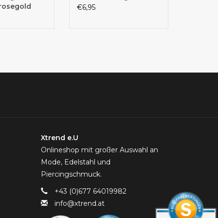
rosegold
€6,95
Xtrend e.U
Onlineshop mit großer Auswahl an
Mode, Edelstahl und
Piercingschmuck.
+43 (0)677 64019982
info@xtrend.at