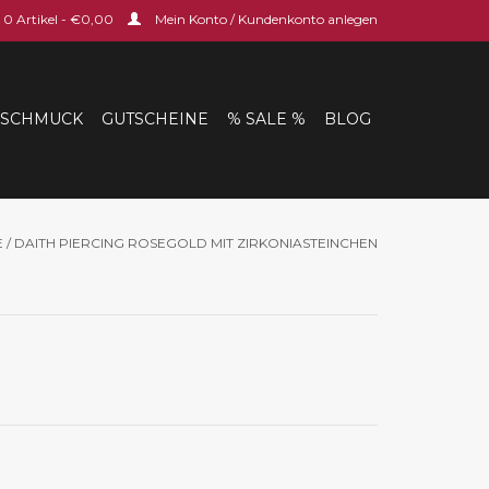
0 Artikel - €0,00
Mein Konto / Kundenkonto anlegen
SCHMUCK
GUTSCHEINE
% SALE %
BLOG
E
/
DAITH PIERCING ROSEGOLD MIT ZIRKONIASTEINCHEN