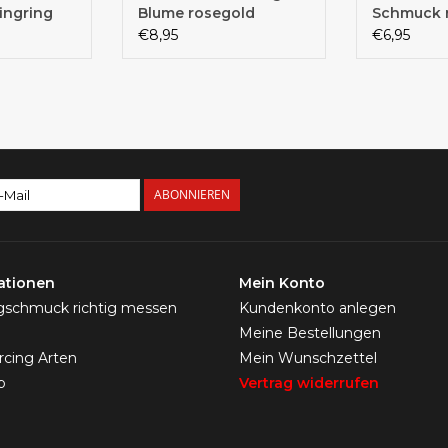
ingring
Blume rosegold
Schmuck 
en
€8,95
€6,95
ABONNIEREN
ationen
Mein Konto
ngschmuck richtig messen
Kundenkonto anlegen
Meine Bestellungen
ercing Arten
Mein Wunschzettel
p
Vertrag widerrufen