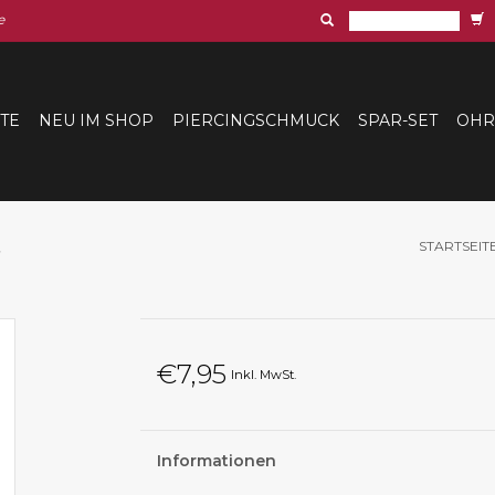
e
ITE
NEU IM SHOP
PIERCINGSCHMUCK
SPAR-SET
OHR
t
STARTSEIT
€7,95
Inkl. MwSt.
Informationen