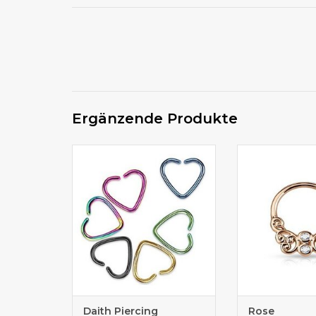
Ergänzende Produkte
Daith Piercingschmuck
Septumpierci
günstig kaufen
aufbiegen r
Daith Piercing
Rose