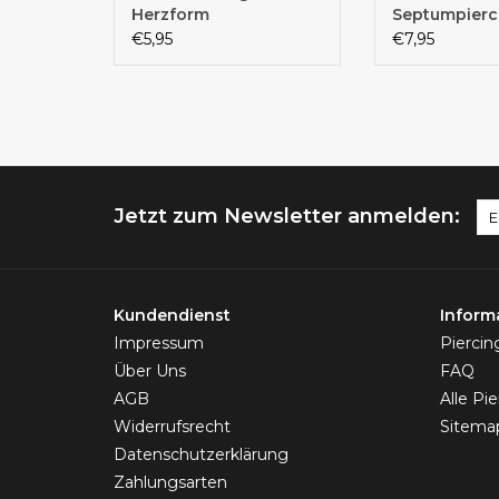
Herzform
Septumpierc
zum aufbieg
€5,95
€7,95
Jetzt zum Newsletter anmelden:
Kundendienst
Inform
Impressum
Pierci
Über Uns
FAQ
AGB
Alle Pi
Widerrufsrecht
Sitema
Datenschutzerklärung
Zahlungsarten