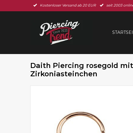
Kostenloser Versand ab 20 EUR
seit 2003 onlin
STARTSE
Daith Piercing rosegold mi
Zirkoniasteinchen