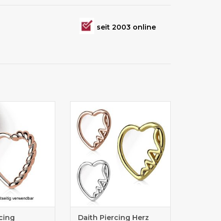
seit 2003 online
ng günstig kaufen
Daith Piercing günstig online
bestellen
cing
Daith Piercing Herz