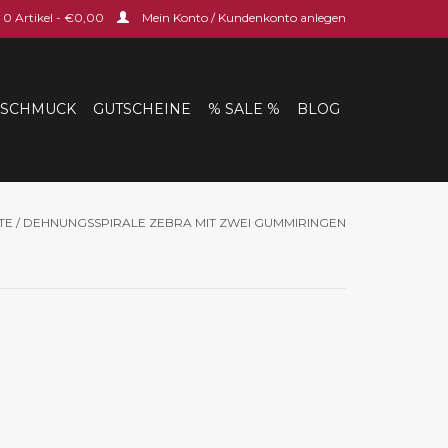
0 Artikel - €0,00
Mein Konto / Kundenkonto anlegen
SCHMUCK
GUTSCHEINE
% SALE %
BLOG
TE
/
DEHNUNGSSPIRALE ZEBRA MIT ZWEI GUMMIRINGEN