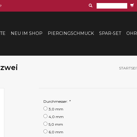
e
ITE
NEU IM SHOP
PIERCINGSCHMUCK
SPAR-SET
OHR
 zwei
STARTSEI
Durchmesser:
*
3,0 mm
4,0 mm
5,0 mm
6,0 mm