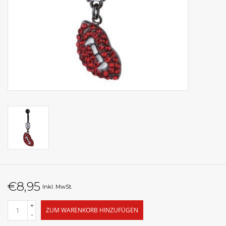
€8,95
Inkl. MwSt.
+
ZUM WARENKORB HINZUFÜGEN
-