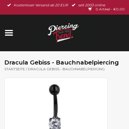
Kostenloser Versand ab 20 EUR
seit 2003 online
Startseite
0 Artikel - €0,00
Neu im Shop
Piercingschmuck
Spar-Set
Dracula Gebiss - Bauchnabelpiercing
STARTSEITE
/
DRACULA GEBISS - BAUCHNABELPIERCING
Ohrschmuck
Gutscheine
% Sale %
BLOG