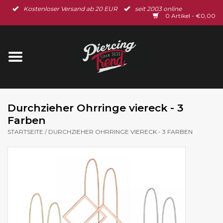
Kostenloser Versand ab 20 EUR
seit 2003 online
Startseite
0 Artikel - €0,00
Neu im Shop
Piercingschmuck
Spar-Set
Durchzieher Ohrringe viereck - 3
Farben
Ohrschmuck
STARTSEITE
/
DURCHZIEHER OHRRINGE VIERECK - 3 FARBEN
Gutscheine
% Sale %
BLOG