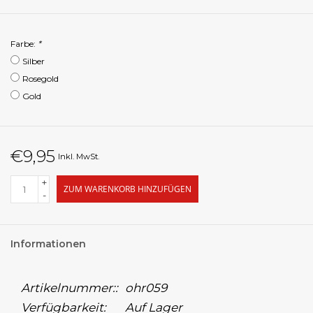
Farbe:
*
Silber
Rosegold
Gold
€9,95
Inkl. MwSt.
+
ZUM WARENKORB HINZUFÜGEN
-
Informationen
Artikelnummer::
ohr059
Verfügbarkeit:
Auf Lager