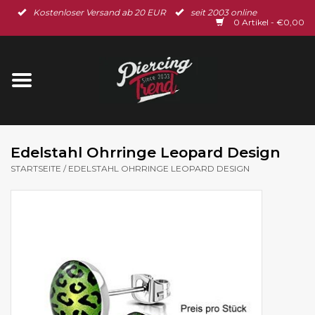
Kostenloser Versand ab 20 EUR
seit 2003 online
Startseite
0 Artikel - €0,00
Neu im Shop
Piercingschmuck
Spar-Set
Edelstahl Ohrringe Leopard Design
STARTSEITE
/
EDELSTAHL OHRRINGE LEOPARD DESIGN
Ohrschmuck
Gutscheine
% Sale %
BLOG