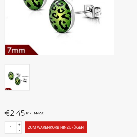
€2,45
Inkl. MwSt.
+
ZUM WARENKORB HINZUFÜGEN
-