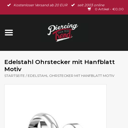
Kostenloser Versand ab 20 EUR
seit 2003 online
Startseite
0 Artikel - €0,00
Neu im Shop
Piercingschmuck
Spar-Set
Edelstahl Ohrstecker mit Hanfblatt
Motiv
Ohrschmuck
STARTSEITE
/
EDELSTAHL OHRSTECKER MIT HANFBLATT MOTIV
Gutscheine
% Sale %
BLOG