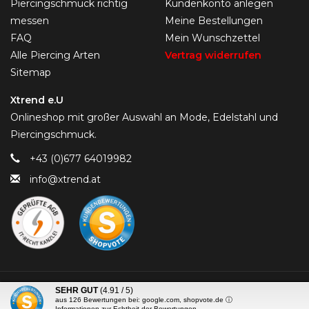
Piercingschmuck richtig
Kundenkonto anlegen
messen
Meine Bestellungen
FAQ
Mein Wunschzettel
Alle Piercing Arten
Vertrag widerrufen
Sitemap
Xtrend e.U
Onlineshop mit großer Auswahl an Mode, Edelstahl und
Piercingschmuck.
+43 (0)677 64019982
info@xtrend.at
© Copyright 2026 Piercing-Trend.com -
SEHR GUT
(4.91 / 5)
aus
126
Bewertungen bei: google.com, shopvote.de ⓘ
Informationen zur Echtheit der Bewertungen