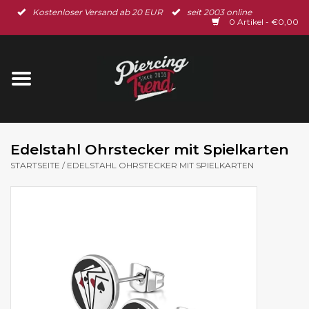
Kostenloser Versand ab 20 EUR
seit 2003 online
Startseite
0 Artikel - €0,00
Neu im Shop
Piercingschmuck
Spar-Set
Edelstahl Ohrstecker mit Spielkarten
STARTSEITE
/
EDELSTAHL OHRSTECKER MIT SPIELKARTEN
Ohrschmuck
Gutscheine
% Sale %
BLOG