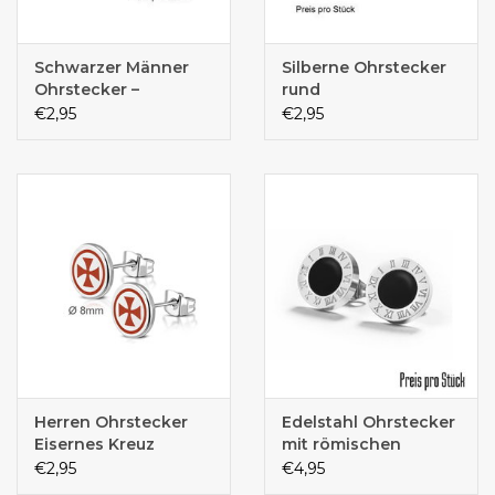
Schwarzer Männer
Silberne Ohrstecker
Ohrstecker –
rund
Edelstahl | 5, 6 & 8
€2,95
€2,95
mm |
Schmetterlingsverschluss
Herren Ohrstecker
Edelstahl Ohrstecker
Eisernes Kreuz
mit römischen
Zahlen – Unisex |
€2,95
€4,95
Schmetterlingsverschluss