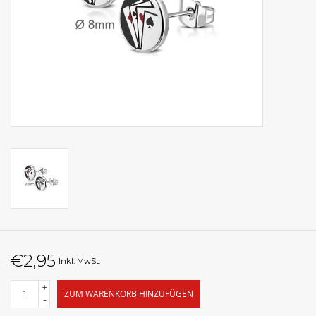
€2,95
Inkl. MwSt.
+
ZUM WARENKORB HINZUFÜGEN
-