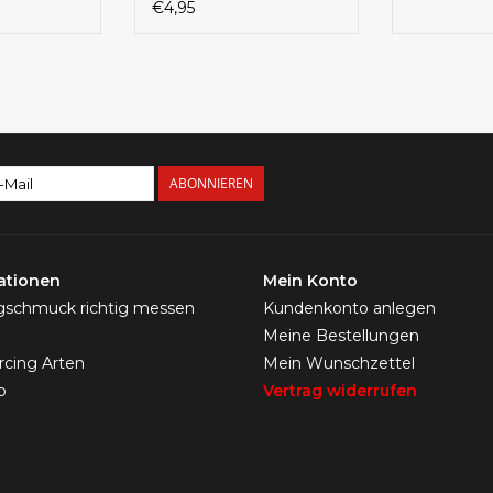
– Unisex |
€4,95
Schmetterlingsverschluss
ABONNIEREN
ationen
Mein Konto
ngschmuck richtig messen
Kundenkonto anlegen
Meine Bestellungen
ercing Arten
Mein Wunschzettel
p
Vertrag widerrufen