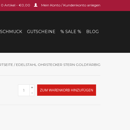
0 Artikel - €0,00
Mein Konto / Kundenkonto anlegen
SCHMUCK
GUTSCHEINE
% SALE %
BLOG
RTSEITE
/
EDELSTAHL OHRSTECKER STERN GOLDFÄRBIG
+
ZUM WARENKORB HINZUFÜGEN
-