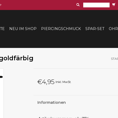
e
ITE
NEU IM SHOP
PIERCINGSCHMUCK
SPAR-SET
OHR
goldfärbig
STA
€4,95
Inkl. MwSt.
Informationen