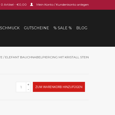
0 Artikel - €0,00
Mein Konto / Kundenkonto anlegen
SCHMUCK
GUTSCHEINE
% SALE %
BLOG
TE
/
ELEFANT BAUCHNABELPIERCING MIT KRISTALL STEIN
+
ZUM WARENKORB HINZUFÜGEN
-