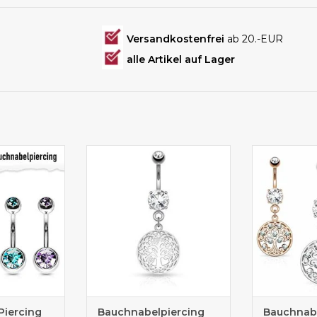
Versandkostenfrei
ab 20.-EUR
alle Artikel auf Lager
cing kaufen
Bauchnabelpiercing mit
3 Farben
Lebensbaum Anhänger
Piercing
Bauchnabelpiercing
Bauchnabe