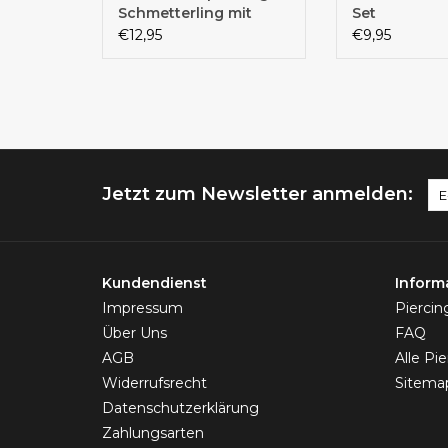
Schmetterling mit
Set
Kristall-Zirkonia –
€12,95
€9,95
Chirurgenstahl 316L |
1,6 x 10 mm | Silber
Jetzt zum Newsletter anmelden:
Kundendienst
Inform
Impressum
Pierci
Über Uns
FAQ
AGB
Alle Pi
Widerrufsrecht
Sitema
Datenschutzerklärung
Zahlungsarten