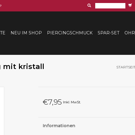
e
ITE
NEU IM SHOP
PIERCINGSCHMUCK
SPAR-SET
OHR
mit kristall
STARTSEI
€7,95
Inkl. MwSt.
Informationen