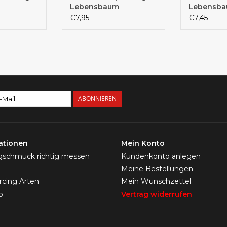
Lebensbaum
Lebensb
silberfärbig
€7,95
€7,45
ABONNIEREN
ationen
Mein Konto
ngschmuck richtig messen
Kundenkonto anlegen
Meine Bestellungen
ercing Arten
Mein Wunschzettel
p
Vertrag widerrufen