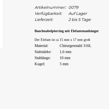
Artikelnummer::
0079
Verfügbarkeit:
Auf Lager
Lieferzeit:
2 bis 5 Tage
Bauchnabelpiercing mit Elefantenanhänger
Der Elefant ist ca 15 mm x 17 mm groß.
Material:
Chirurgenstahl 316L
Stabstärke:
1,6 mm
Stablänge:
10 mm
Kugel:
5 mm