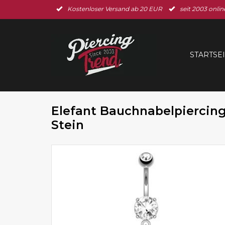
Kostenloser Versand ab 20 EUR
seit 2003 onlin
STARTSE
Elefant Bauchnabelpiercing 
Stein