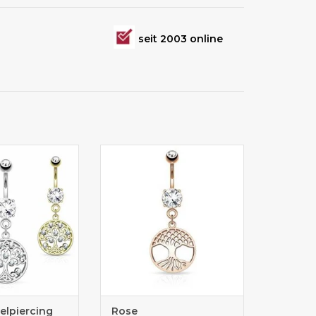
seit 2003 online
 zur Auswahl
Bauchnabelpiercing rosefärbig
mit Lebensbaum-Anhänger
lpiercing
Rose