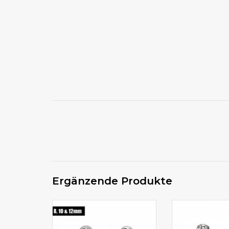
Ergänzende Produkte
Stablänge wählbar von 8mm
Stablänge 
bis 12mm