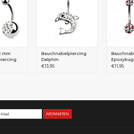
 12 mm
Bauchnabelpiercing
Bauchnabe
iercing
Delphin
Epoxykug
€13,95
€11,95
ABONNIEREN