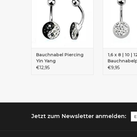
Bauchnabel Piercing
1,6 x 8 | 10 |
Yin Yang
Bauchnabelp
Glitzer
€12,95
€9,95
Jetzt zum Newsletter anmelden: