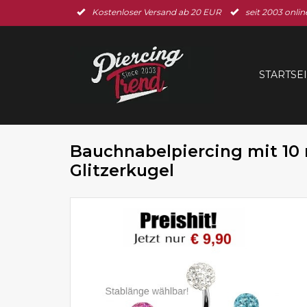
Kostenloser Versand ab 20 EUR
seit 2003 onlin
STARTSE
Bauchnabelpiercing mit 1
Glitzerkugel