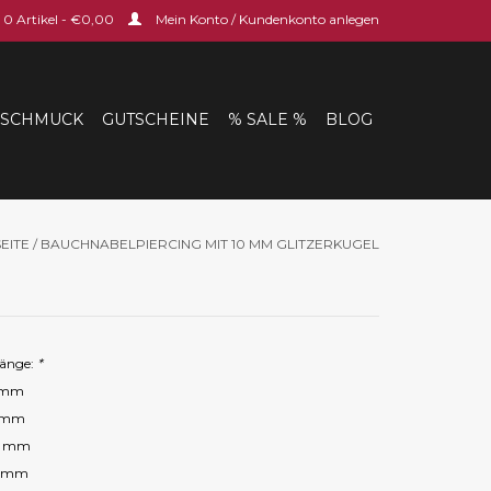
0 Artikel - €0,00
Mein Konto / Kundenkonto anlegen
SCHMUCK
GUTSCHEINE
% SALE %
BLOG
EITE
/
BAUCHNABELPIERCING MIT 10 MM GLITZERKUGEL
länge:
*
 mm
 mm
0 mm
2 mm