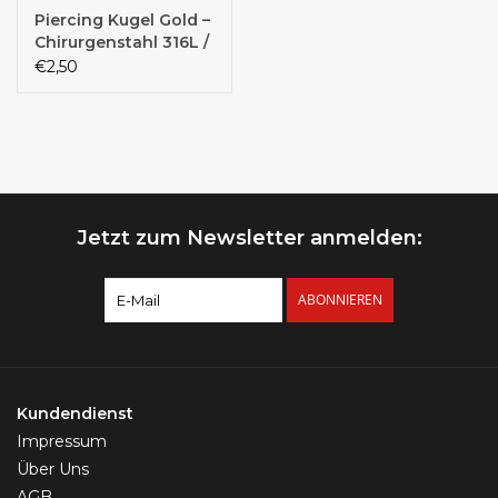
Piercing Kugel Gold –
Chirurgenstahl 316L /
PVD | 3 & 4 mm | 1,2
€2,50
mm Außengewinde
Jetzt zum Newsletter anmelden:
ABONNIEREN
Kundendienst
Impressum
Über Uns
AGB