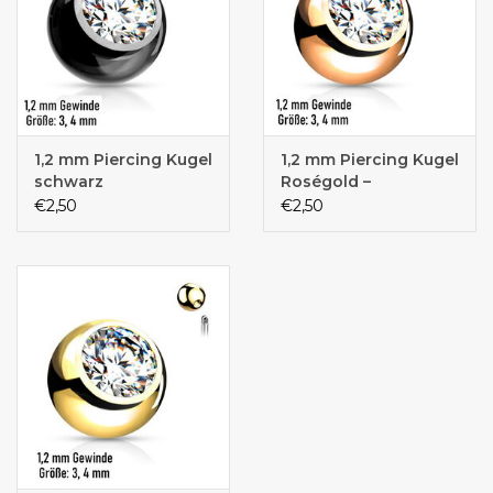
1,2 mm Piercing Kugel
1,2 mm Piercing Kugel
schwarz
Roségold –
Chirurgenstahl 316L
€2,50
€2,50
PVD | Kristall-Zirkonia
| 3 & 4 mm