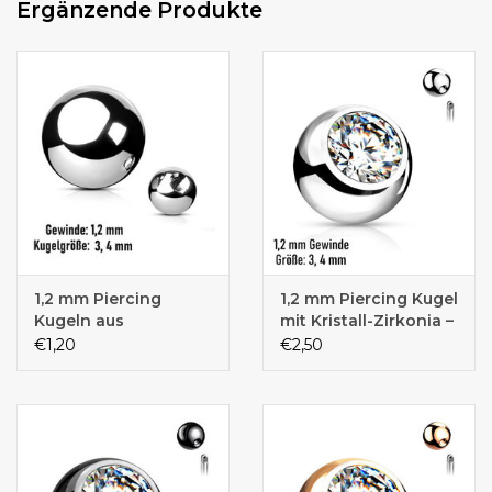
Ergänzende Produkte
1,2 mm Piercing
1,2 mm Piercing Kugel
Kugeln aus
mit Kristall-Zirkonia –
Chirurgenstahl 316L –
Chirurgenstahl 316L |
€1,20
€2,50
Silber | 3 & 4 mm
Ersatzkugel