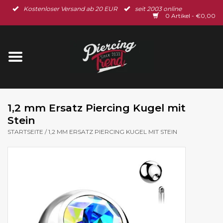
Kostenloser Versand ab 20 EUR
seit 2003 online
Startseite
0 Artikel - €0,00
Neu im Shop
Piercingschmuck
Spar-Set
1,2 mm Ersatz Piercing Kugel mit
Stein
Ohrschmuck
STARTSEITE
/
1,2 MM ERSATZ PIERCING KUGEL MIT STEIN
Gutscheine
% Sale %
BLOG