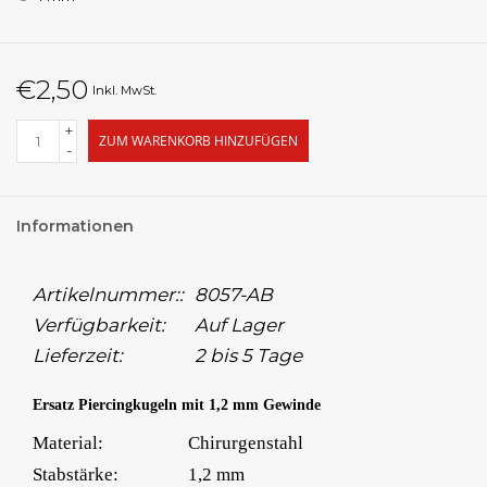
€2,50
Inkl. MwSt.
+
ZUM WARENKORB HINZUFÜGEN
-
Informationen
Artikelnummer::
8057-AB
Verfügbarkeit:
Auf Lager
Lieferzeit:
2 bis 5 Tage
Ersatz Piercingkugeln mit 1,2 mm Gewinde
Material:
Chirurgenstahl
Stabstärke:
1,2 mm