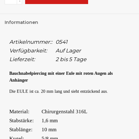
-
Informationen
Artikelnummer::
0541
Verfügbarkeit:
Auf Lager
Lieferzeit:
2 bis 5 Tage
Bauchnabelpiercing mit einer Eule mit roten Augen als
Anhänger
Die EULE ist ca. 20 mm lang und sieht entzückend aus.
Material:
Chirurgenstahl 316L
Stabstärke:
1,6 mm
Stablänge:
10 mm
Kugel:
5/8 mm