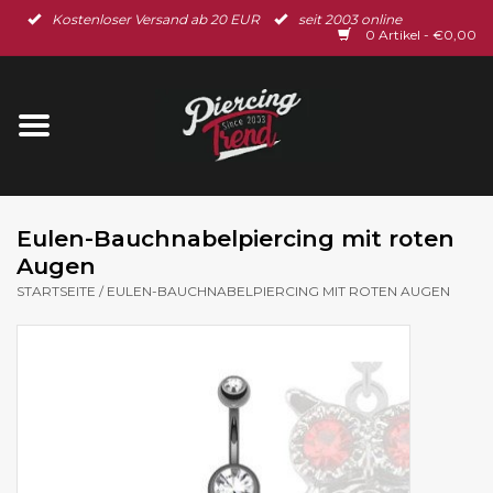
Kostenloser Versand ab 20 EUR
seit 2003 online
Startseite
0 Artikel - €0,00
Neu im Shop
Piercingschmuck
Spar-Set
Eulen-Bauchnabelpiercing mit roten
Augen
Ohrschmuck
STARTSEITE
/
EULEN-BAUCHNABELPIERCING MIT ROTEN AUGEN
Gutscheine
% Sale %
BLOG