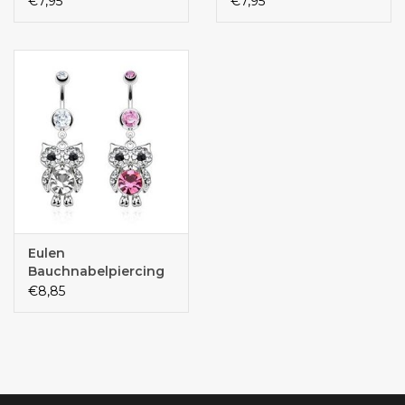
€7,95
€7,95
Eulen
Bauchnabelpiercing
€8,85