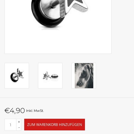
€4,90
Inkl. MwSt.
+
ZUM WARENKORB HINZUFÜGEN
-