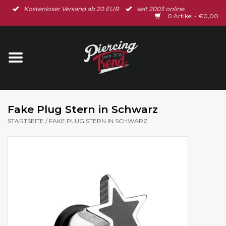
Kostenloser Versand ab 20 EUR
seit 2003 online
Startseite
0 Artikel - €0,00
Neu im Shop
Piercingschmuck
Spar-Set
Fake Plug Stern in Schwarz
STARTSEITE
/
FAKE PLUG STERN IN SCHWARZ
Ohrschmuck
Gutscheine
% Sale %
BLOG