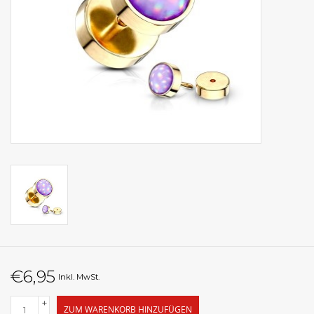
€6,95
Inkl. MwSt.
+
ZUM WARENKORB HINZUFÜGEN