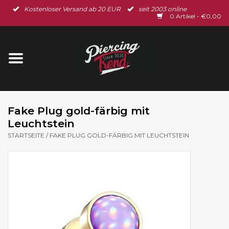
Kostenloser Versand ab 20 EUR
seit 2003 online
Startseite
0 Artikel - €0,00
Neu im Shop
Piercingschmuck
Spar-Set
Fake Plug gold-färbig mit
Leuchtstein
Ohrschmuck
STARTSEITE
/
FAKE PLUG GOLD-FÄRBIG MIT LEUCHTSTEIN
Gutscheine
% Sale %
BLOG