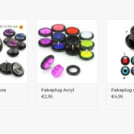
 Gummiringe
Sehr angenehm zu tragen
wählen 
ch echter aus!
verschied
bra
Fakeplug Acryl
Fakeplug 
€2,95
€4,95