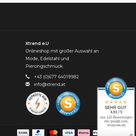
Xtrend e.U
Onlineshop mit großer Auswahl an
Mode, Edelstahl und
Piercingschmuck.
+43 (0)677 64019982
info@xtrend.at
SEHR GUT
4.91 / 5
aus 126 Bewertungen
bei: google.com,
shopvote.de