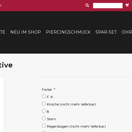
e
ITE
NEU IM SHOP
PIERCINGSCHMUCK
SPAR-SET
OHR
tive
Farbe:
*
F..K
Kirsche (nicht mehr lieferbar)
8
Stern
Regenbogen (nicht mehr lieferbar)