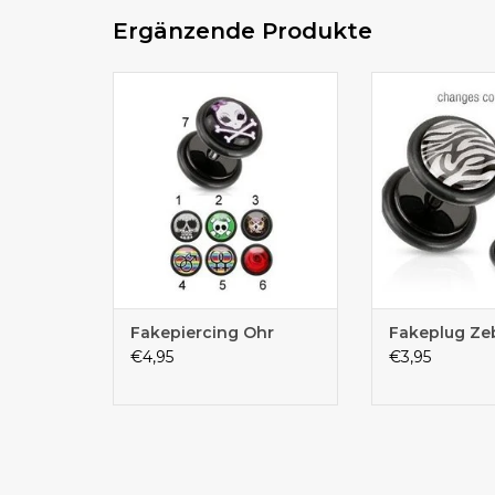
Ergänzende Produkte
Sehr coole Faketunnel fürs Ohr
Durch die zwei
in verschiedenen Motiven
sieht der Fake no
Fakepiercing Ohr
Fakeplug Ze
€4,95
€3,95