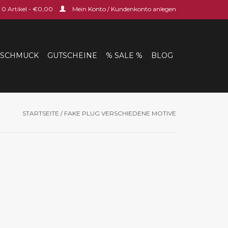
0 Artikel - €0,00
Mein Konto / Kundenkonto anlegen
SCHMUCK
GUTSCHEINE
% SALE %
BLOG
STARTSEITE
/
FAKE PLUG VERSCHIEDENE MOTIVE