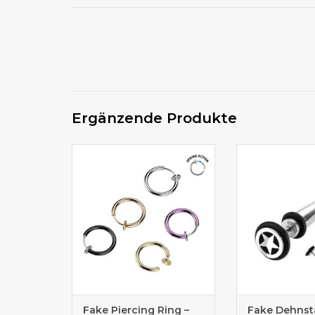
Ergänzende Produkte
in verschiedenen Farben
Cooler Fake - 
erhältlich
Ster
Fake Piercing Ring –
Fake Dehnst