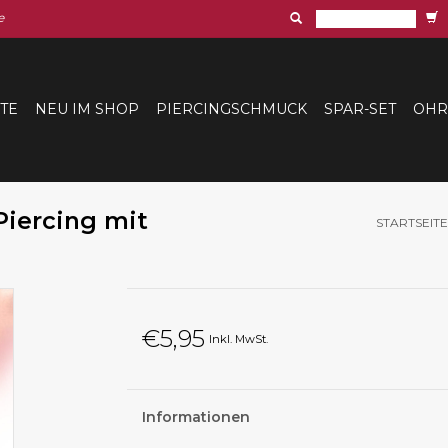
e
ITE
NEU IM SHOP
PIERCINGSCHMUCK
SPAR-SET
OHR
Piercing mit
STARTSEITE
€5,95
Inkl. MwSt.
Informationen