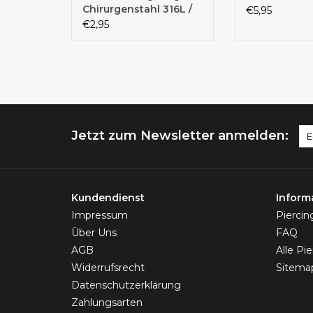
Chirurgenstahl 316L /
€5,95
Titanium IP Over |
€2,95
Schiebeverschluss |
Mehrere Farben
Jetzt zum Newsletter anmelden:
Kundendienst
Inform
Impressum
Pierci
Über Uns
FAQ
AGB
Alle Pi
Widerrufsrecht
Sitema
Datenschutzerklärung
Zahlungsarten