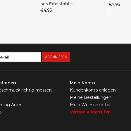
aus Edelstahl –
€7,95
Ohrstecker mit
€4,95
Schraubverschluss –
verschiedene Größen
ABONNIEREN
ationen
Mein Konto
ngschmuck richtig messen
Kundenkonto anlegen
Meine Bestellungen
ercing Arten
Mein Wunschzettel
p
Vertrag widerrufen