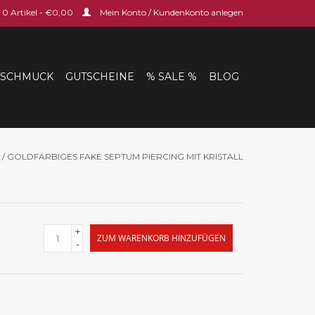
0 Artikel - €0,00
Mein Konto / Kundenkonto anlegen
SCHMUCK
GUTSCHEINE
% SALE %
BLOG
/
GOLDFÄRBIGES FAKE SEPTUM PIERCING MIT KRISTALL
+
ZUM WARENKORB HINZUFÜGEN
-