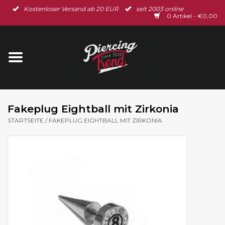
Kostenloser Versand ab 20 EUR
seit 2003 online
Startseite
0 Artikel - €0,00
Neu im Shop
Piercingschmuck
Spar-Set
Fakeplug Eightball mit Zirkonia
STARTSEITE
/
FAKEPLUG EIGHTBALL MIT ZIRKONIA
Ohrschmuck
Gutscheine
% Sale %
BLOG