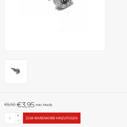
€3,95
€5,90
Inkl. MwSt.
+
ZUM WARENKORB HINZUFÜGEN
-