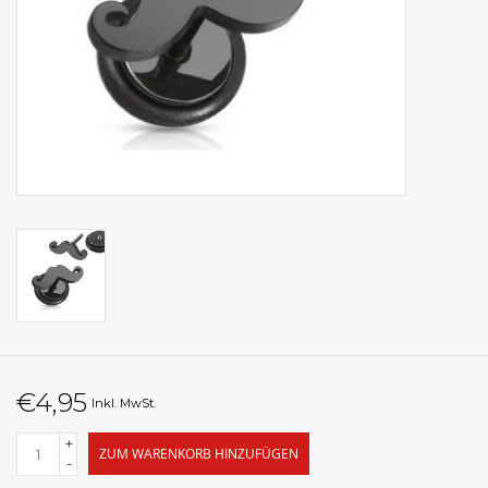
€4,95
Inkl. MwSt.
+
ZUM WARENKORB HINZUFÜGEN
-