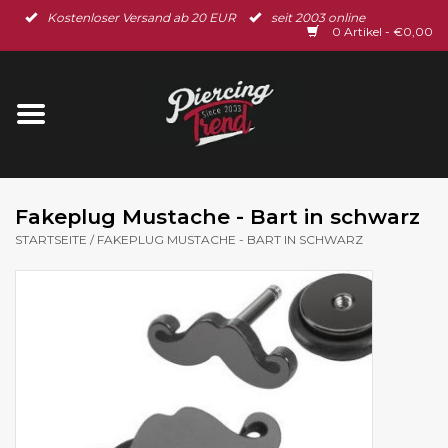
Kostenloser Versand ab 20 EUR
seit 2003 online
Startseite
0 Artikel - €0,00
Neu im Shop
Piercingschmuck
Spar-Set
Fakeplug Mustache - Bart in schwarz
STARTSEITE
/
FAKEPLUG MUSTACHE - BART IN SCHWARZ
Ohrschmuck
Gutscheine
% Sale %
BLOG