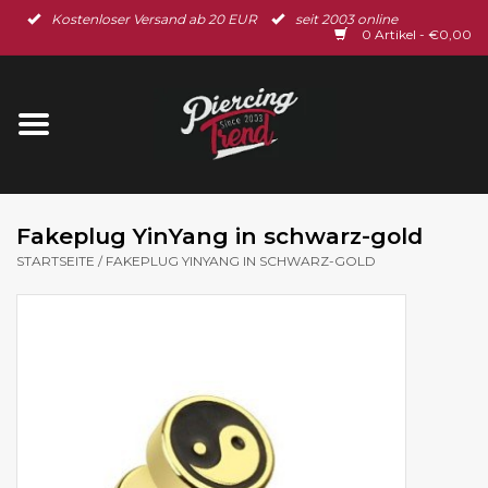
Kostenloser Versand ab 20 EUR
seit 2003 online
Startseite
0 Artikel - €0,00
Neu im Shop
Piercingschmuck
Spar-Set
Fakeplug YinYang in schwarz-gold
STARTSEITE
/
FAKEPLUG YINYANG IN SCHWARZ-GOLD
Ohrschmuck
Gutscheine
% Sale %
BLOG