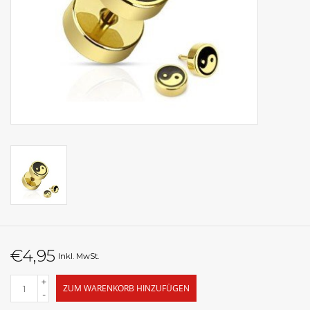
€4,95
Inkl. MwSt.
+
ZUM WARENKORB HINZUFÜGEN
-