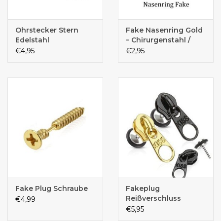
Ohrstecker Stern
Fake Nasenring Gold
Edelstahl
– Chirurgenstahl /
Titanium IP | 10 mm |
€4,95
€2,95
Schiebeverschluss
Fake Plug Schraube
Fakeplug
Reißverschluss
€4,99
€5,95