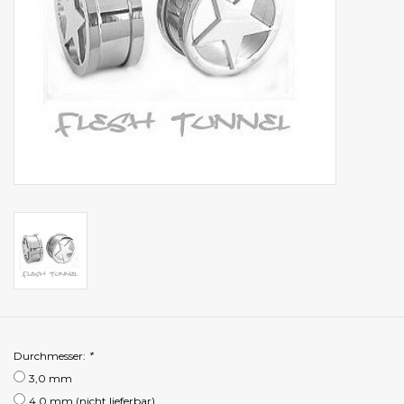
Durchmesser:
*
3,0 mm
4,0 mm (nicht lieferbar)