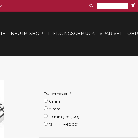
e
ITE
NEU IM SHOP
PIERCINGSCHMUCK
SPAR-SET
OHR
Durchmesser:
*
6 mm
8 mm
10 mm (+€2,00)
12 mm (+€2,00)