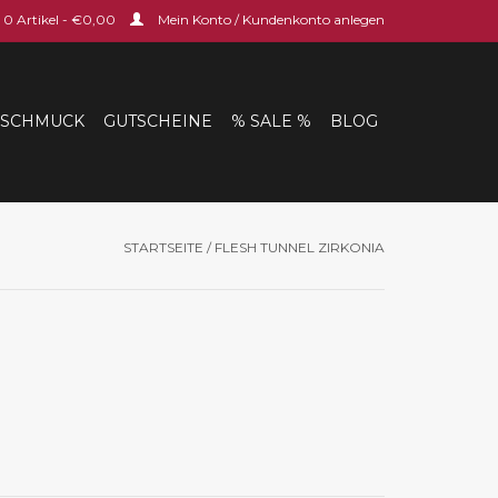
0 Artikel - €0,00
Mein Konto / Kundenkonto anlegen
SCHMUCK
GUTSCHEINE
% SALE %
BLOG
STARTSEITE
/
FLESH TUNNEL ZIRKONIA