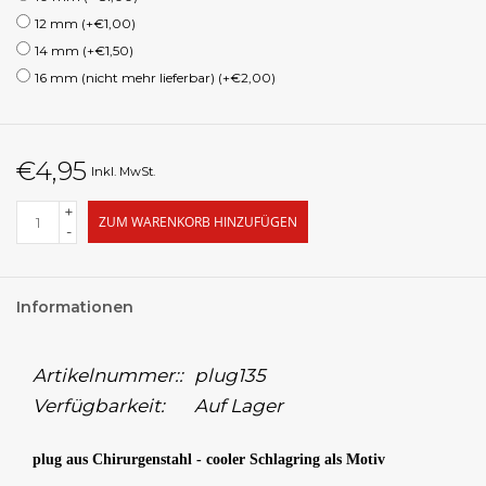
12 mm (+€1,00)
14 mm (+€1,50)
16 mm (nicht mehr lieferbar) (+€2,00)
€4,95
Inkl. MwSt.
+
ZUM WARENKORB HINZUFÜGEN
-
Informationen
Artikelnummer::
plug135
Verfügbarkeit:
Auf Lager
plug aus Chirurgenstahl - cooler Schlagring als Motiv