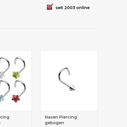
seit 2003 online
cker für sicheren
gebogenes Nasenpiercing mit
Halt
Kegel
cing
Nasen Piercing
n
gebogen