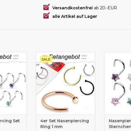
Versandkostenfrei
ab 20.-EUR
alle Artikel auf Lager
Set gebogen
Tolles Setangebot 4 Stk
gebogener Ste
SALE
Nasenpiercingringe
rcing Set
4er Set Nasenpiercing
Nasenpier
Ring 1 mm
Sternche