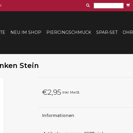
e
ITE
NEU IM SHOP
PIERCINGSCHMUCK
SPAR-SET
OHR
inken Stein
€2,95
Inkl. MwSt.
Informationen