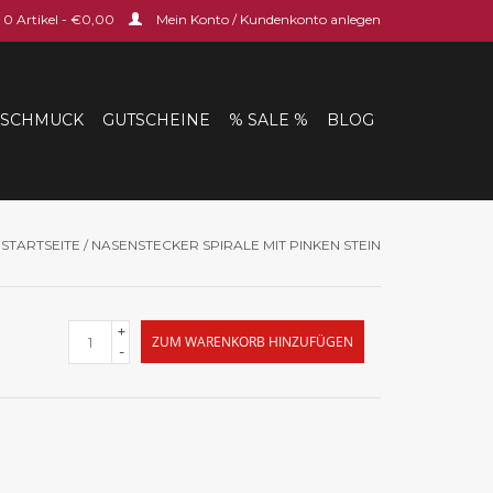
0 Artikel - €0,00
Mein Konto / Kundenkonto anlegen
SCHMUCK
GUTSCHEINE
% SALE %
BLOG
STARTSEITE
/
NASENSTECKER SPIRALE MIT PINKEN STEIN
+
ZUM WARENKORB HINZUFÜGEN
-