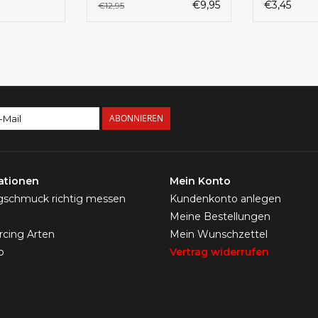
€9,95
€3,45
€12,95
ABONNIEREN
ationen
Mein Konto
ngschmuck richtig messen
Kundenkonto anlegen
Meine Bestellungen
ercing Arten
Mein Wunschzettel
p
Vertrag widerrufen