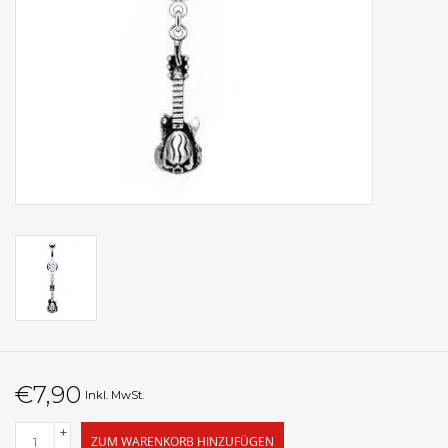
€7,90
Inkl. MwSt.
+
ZUM WARENKORB HINZUFÜGEN