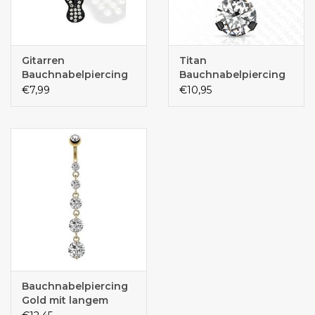
Gitarren
Titan
Bauchnabelpiercing
Bauchnabelpiercing
schwarz
€7,99
€10,95
Bauchnabelpiercing
Gold mit langem
Kristall-Anhänger –