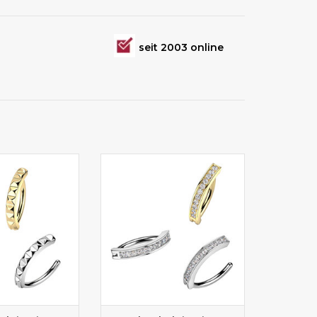
seit 2003 online
lpiercing für
Bauchnabelpiercing kaufen
änner