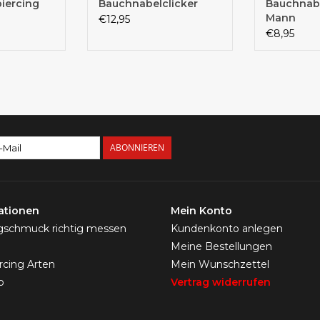
iercing
Bauchnabelclicker
Bauchnabe
Mann
€12,95
€8,95
ABONNIEREN
ationen
Mein Konto
ngschmuck richtig messen
Kundenkonto anlegen
Meine Bestellungen
ercing Arten
Mein Wunschzettel
p
Vertrag widerrufen