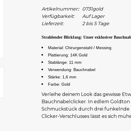
Artikelnummer::
0731gold
Verfügbarkeit:
Auf Lager
Lieferzeit:
2 bis 5 Tage
Strahlender Blickfang: Unser exklusiver Bauchnab
Material: Chirurgenstahl / Messing
Plattierung: 14K Gold
Stablänge: 11 mm
Verwendung: Bauchnabel
Stärke: 1,6 mm
Farbe: Gold
Verleihe deinem Look das gewisse Et
Bauchnabelclicker. In edlem Goldton 
Schmuckstück durch drei funkelnde Kr
Clicker-Verschlusses lässt es sich mühe