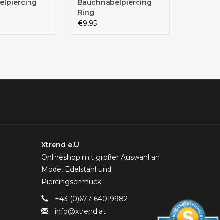
lpiercing
Bauchnabelpiercing
Ring
€9,95
Xtrend e.U
Onlineshop mit großer Auswahl an
Mode, Edelstahl und
Piercingschmuck.
+43 (0)677 64019982
info@xtrend.at