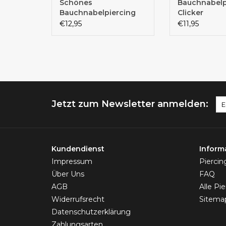
Schönes
Bauchnabelp
Bauchnabelpiercing
Clicker
€12,95
€11,95
Jetzt zum Newsletter anmelden:
Kundendienst
Inform
Impressum
Pierci
Über Uns
FAQ
AGB
Alle Pi
Widerrufsrecht
Sitema
Datenschutzerklärung
Zahlungsarten