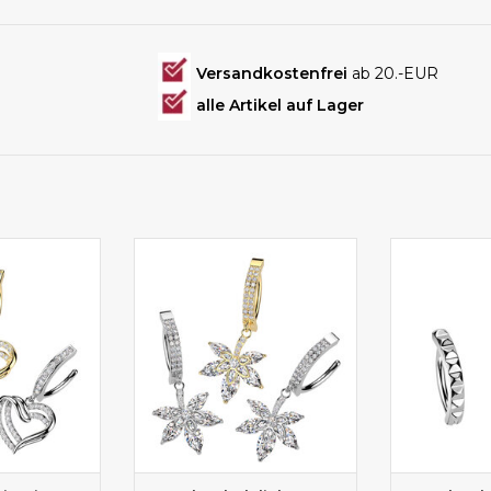
Versandkostenfrei
ab 20.-EUR
alle Artikel auf Lager
g Clicker
Bauchnabelpiercing kaufen
Bauchnabe
M