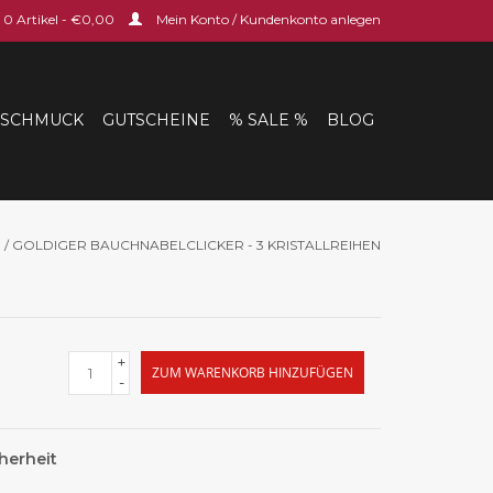
0 Artikel - €0,00
Mein Konto / Kundenkonto anlegen
SCHMUCK
GUTSCHEINE
% SALE %
BLOG
E
/
GOLDIGER BAUCHNABELCLICKER - 3 KRISTALLREIHEN
+
ZUM WARENKORB HINZUFÜGEN
-
herheit