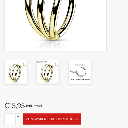
€15,95
Inkl. MwSt.
+
ZUM WARENKORB HINZUFÜGEN
-