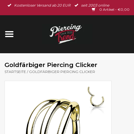
Kostenloser Versand ab 20 EUR
seit 2003 online
Startseite
0 Artikel - €0,00
Neu im Shop
Piercingschmuck
Spar-Set
Goldfärbiger Piercing Clicker
STARTSEITE
/
GOLDFÄRBIGER PIERCING CLICKER
Ohrschmuck
Gutscheine
% Sale %
BLOG