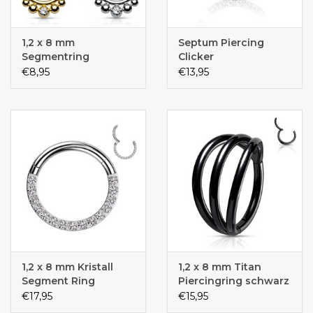
1,2 x 8 mm
Septum Piercing
Segmentring
Clicker
Klappverschluss
€8,95
€13,95
1,2 x 8 mm Kristall
1,2 x 8 mm Titan
Segment Ring
Piercingring schwarz
€17,95
€15,95