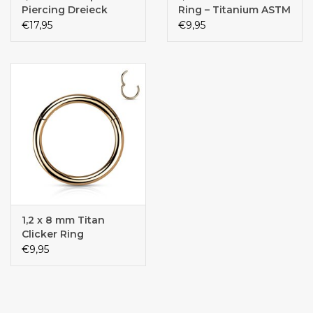
Piercing Dreieck
Ring – Titanium ASTM
F136 |
€17,95
€9,95
Klappverschluss |
Silber | 8 & 10 mm
Durchmesser
1,2 x 8 mm Titan
Clicker Ring
€9,95