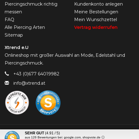
Piercingschmuck richtig
Kundenkonto anlegen
messen
Meine Bestellungen
FAQ
Mein Wunschzettel
Alle Piercing Arten
Vertrag widerrufen
Sitemap
Xtrend e.U
Onlineshop mit großer Auswahl an Mode, Edelstahl und
Piercingschmuck.
+43 (0)677 64019982
info@xtrend.at
© Copyright 2026 Piercing-Trend.com -
SEHR GUT
(4.91 / 5)
aus
126
Bewertungen bei: google.com, shopvote.de ⓘ