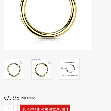
€9,95
Inkl. MwSt.
+
ZUM WARENKORB HINZUFÜGEN