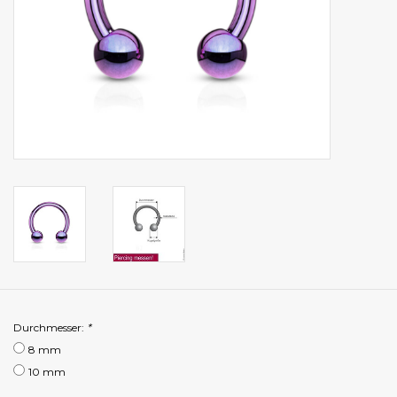
Durchmesser:
*
8 mm
10 mm