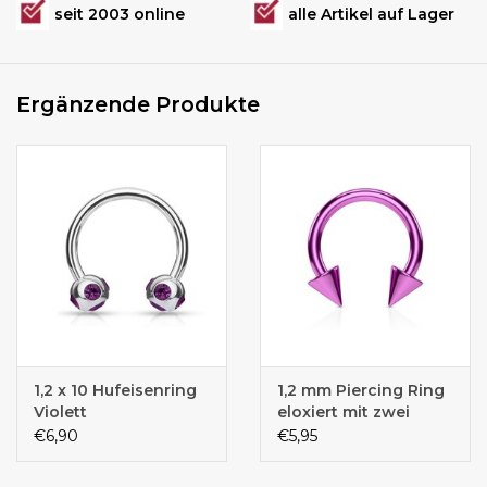
seit 2003 online
alle Artikel auf Lager
Ergänzende Produkte
1,2 x 10 Hufeisenring
1,2 mm Piercing Ring
Violett
eloxiert mit zwei
Kegeln
€6,90
€5,95