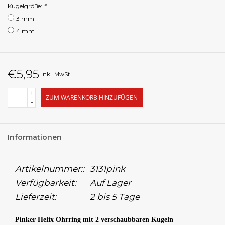
Kugelgröße:
*
3 mm
4 mm
€5,95
Inkl. MwSt.
+
ZUM WARENKORB HINZUFÜGEN
-
Informationen
Artikelnummer::
3131pink
Verfügbarkeit:
Auf Lager
Lieferzeit:
2 bis 5 Tage
Pinker Helix Ohrring mit 2 verschaubbaren Kugeln