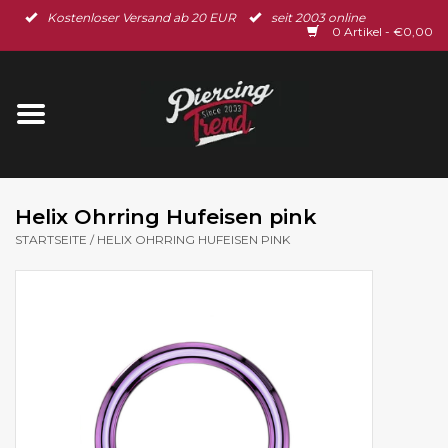
Kostenloser Versand ab 20 EUR
seit 2003 online
Startseite
0 Artikel - €0,00
Neu im Shop
Piercingschmuck
Spar-Set
Helix Ohrring Hufeisen pink
STARTSEITE
/
HELIX OHRRING HUFEISEN PINK
Ohrschmuck
Gutscheine
% Sale %
BLOG