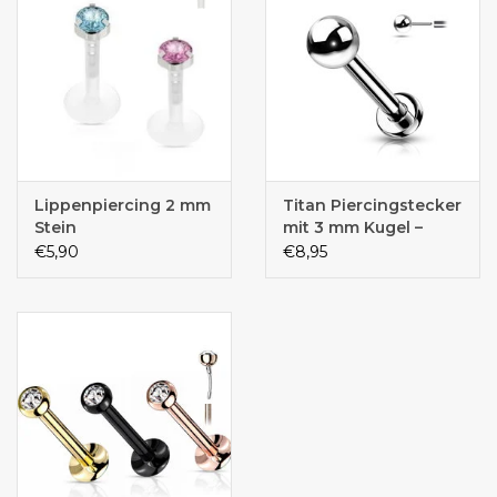
Lippenpiercing 2 mm
Titan Piercingstecker
Stein
mit 3 mm Kugel –
Push-In Verschluss |
€5,90
€8,95
Titan ASTM F136 | 1,2
mm | 6 mm, 8 mm
oder 10 mm