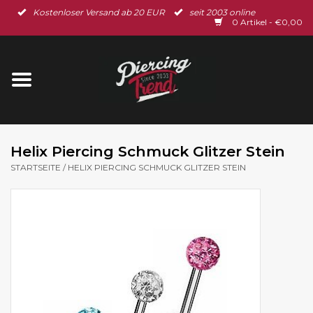
Kostenloser Versand ab 20 EUR
seit 2003 online
Startseite
0 Artikel - €0,00
Neu im Shop
Piercingschmuck
Spar-Set
Helix Piercing Schmuck Glitzer Stein
STARTSEITE
/
HELIX PIERCING SCHMUCK GLITZER STEIN
Ohrschmuck
Gutscheine
% Sale %
BLOG