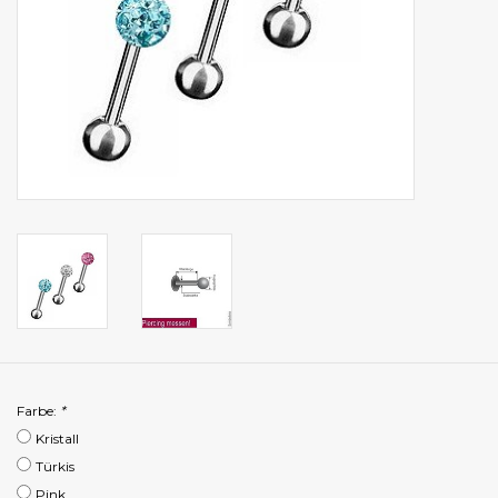
Farbe:
*
Kristall
Türkis
Pink