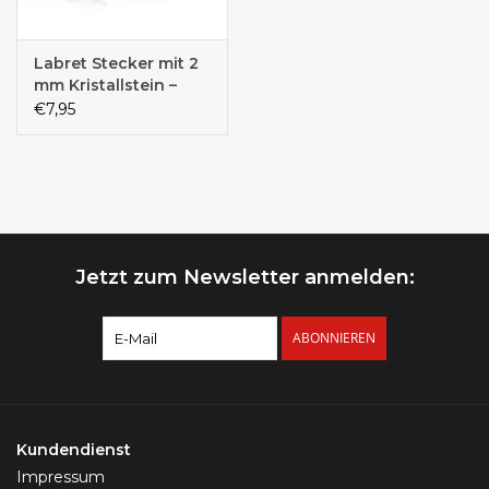
Labret Stecker mit 2
mm Kristallstein –
Chirurgenstahl 316L
€7,95
PVD | 1,2 mm | 6 mm
oder 8 mm | Gold,
Roségold & Schwarz
Jetzt zum Newsletter anmelden:
ABONNIEREN
Kundendienst
Impressum