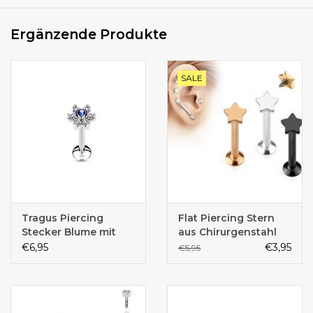
Ergänzende Produkte
SALE
Tragus Piercing
Flat Piercing Stern
Stecker Blume mit
aus Chirurgenstahl
blauem Kristall –
€6,95
€3,95
€5,95
Chirurgenstahl 316L |
1,2 x 6 mm