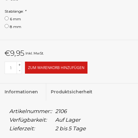
Stablänge:
*
6 mm
8 mm
€9,95
Inkl. MwSt.
+
ZUM WARENKORB HINZUFÜGEN
-
Informationen
Produktsicherheit
Artikelnummer::
2106
Verfügbarkeit:
Auf Lager
Lieferzeit:
2 bis 5 Tage