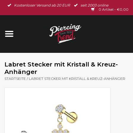
Kostenloser Versand ab 20 EUR
seit 2003 online
Startseite
0 Artikel - €0,00
Neu im Shop
Piercingschmuck
Spar-Set
Labret Stecker mit Kristall & Kreuz-
Anhänger
Ohrschmuck
STARTSEITE
/
LABRET STECKER MIT KRISTALL & KREUZ-ANHÄNGER
Gutscheine
% Sale %
BLOG