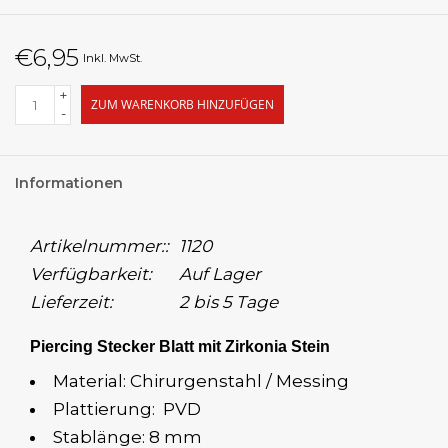
€6,95
Inkl. MwSt.
+
ZUM WARENKORB HINZUFÜGEN
-
Informationen
Artikelnummer::
1120
Verfügbarkeit:
Auf Lager
Lieferzeit:
2 bis 5 Tage
Piercing Stecker Blatt mit Zirkonia Stein
Material: Chirurgenstahl / Messing
Plattierung: PVD
Stablänge: 8 mm