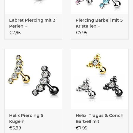
Labret Piercing mit 3
Piercing Barbell mit 5
Perlen –
Kristallen –
Chirurgenstahl 316L |
Chirurgenstahl 316L |
€7,95
€7,95
1,2 mm | 6 mm oder 8
1,2 x 6 mm | 5
mm | Silber
Kristallfarben
Helix Piercing 5
Helix, Tragus & Conch
Kugeln
Barbell mit
Kristallstein –
€6,99
€7,95