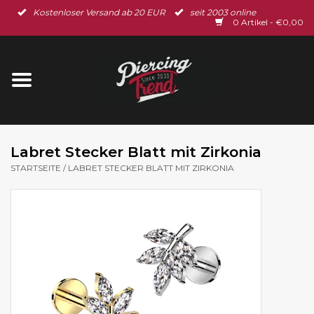
Kostenloser Versand ab 20 EUR
seit 2003 online
Startseite
0 Artikel - €0,00
Neu im Shop
Piercingschmuck
Spar-Set
Labret Stecker Blatt mit Zirkonia
STARTSEITE
/
LABRET STECKER BLATT MIT ZIRKONIA
Ohrschmuck
Gutscheine
% Sale %
BLOG