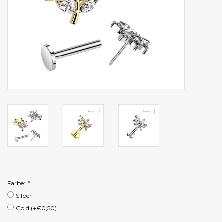
Farbe:
*
Silber
Gold (+€0,50)