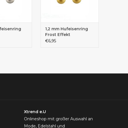
feisenring
1,2 mm Hufeisenring
Frost Effekt
€6,95
Xtrend e.U
Onlineshop mit großer Auswahl an
Mode, Edelstahl und