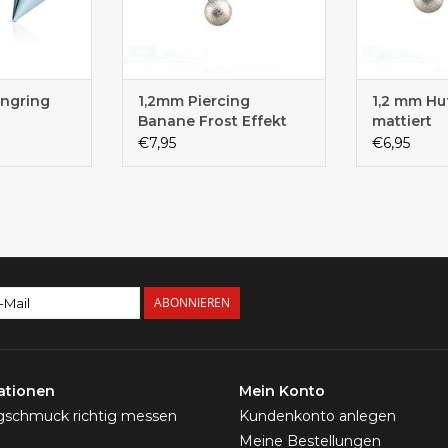
ingring
1,2mm Piercing
1,2 mm Hu
Banane Frost Effekt
mattiert
€7,95
€6,95
ABONNIEREN
ationen
Mein Konto
ngschmuck richtig messen
Kundenkonto anlegen
Meine Bestellungen