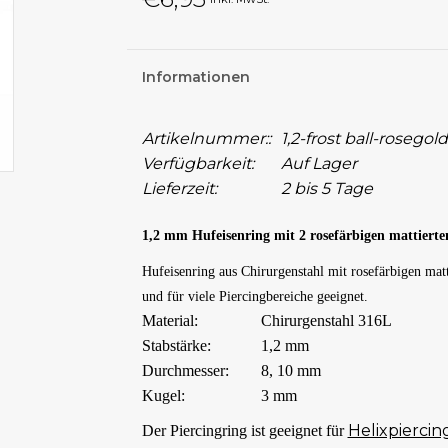
Informationen
Artikelnummer::
1,2-frost ball-rosegold
Verfügbarkeit:
Auf Lager
Lieferzeit:
2 bis 5 Tage
1,2 mm Hufeisenring mit 2 rosefärbigen mattiert
Hufeisenring aus Chirurgenstahl mit rosefärbigen matt
und für viele Piercingbereiche geeignet.
Material:
Chirurgenstahl 316L
Stabstärke:
1,2 mm
Durchmesser:
8, 10 mm
Kugel:
3 mm
Helixpiercin
Der Piercingring ist geeignet für