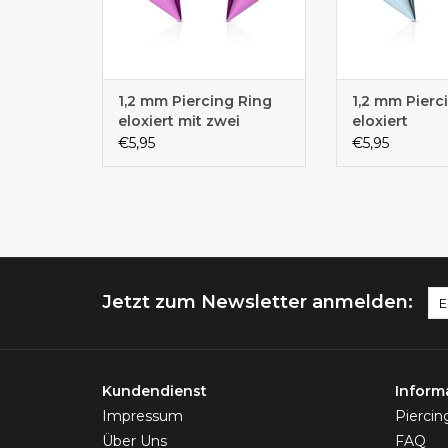
1,2 mm Piercing Ring
1,2 mm Pierc
eloxiert mit zwei
eloxiert
Kegeln
€5,95
€5,95
Jetzt zum Newsletter anmelden:
Kundendienst
Inform
Impressum
Pierci
Über Uns
FAQ