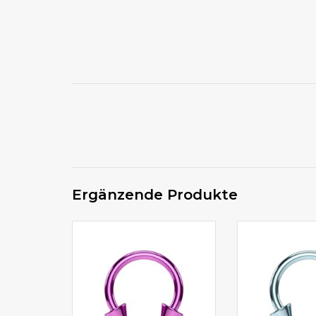
Ergänzende Produkte
Hufeisen Ring für Helixpiercing
Hufeisen Ring für