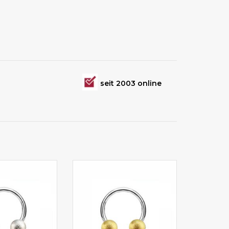
seit 2003 online
g günstig kaufen
Hufeisen Ring günstig kaufen