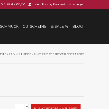
0 Artikel - €0,00
Mein Konto / Kundenkonto anlegen
SCHMUCK
GUTSCHEINE
% SALE %
BLOG
EITE
/
1,2 MM HUFEISENRING FROST EFFEKT ROSEFÄRBIG
+
ZUM WARENKORB HINZUFÜGEN