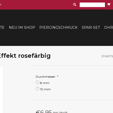
e
ITE
NEU IM SHOP
PIERCINGSCHMUCK
SPAR-SET
OHR
ffekt rosefärbig
STARTS
Durchmesser:
*
8 mm
10 mm
€6,95
Inkl. MwSt.