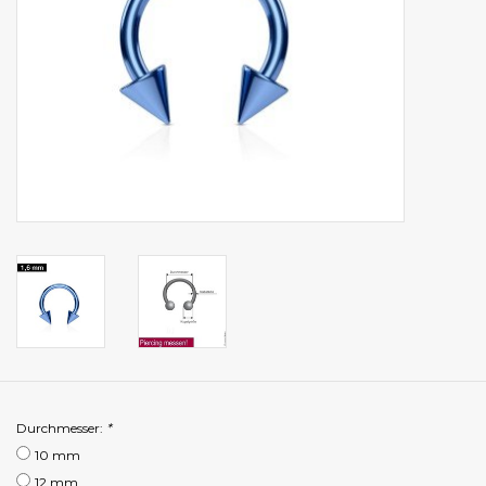
Durchmesser:
*
10 mm
12 mm