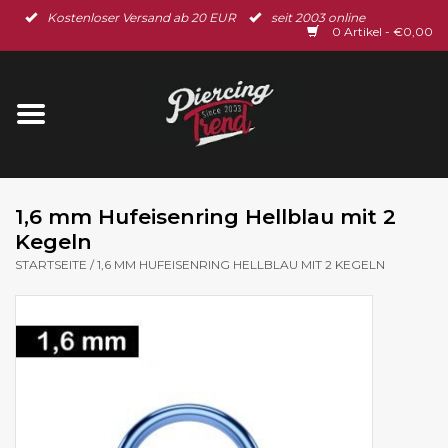
Kostenloser Versand ab 20 EUR
seit 2003 online
Startseite
0 Artikel - €0,00
Neu im Shop
Piercingschmuck
Spar-Set
1,6 mm Hufeisenring Hellblau mit 2
Kegeln
Ohrschmuck
STARTSEITE
/
1,6 MM HUFEISENRING HELLBLAU MIT 2 KEGELN
Gutscheine
% Sale %
BLOG