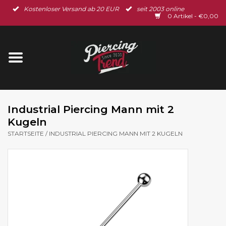
Kostenloser Versand ab 20 EUR
seit 2003 online
Startseite
0 Artikel - €0,00
Neu im Shop
Piercingschmuck
Spar-Set
Industrial Piercing Mann mit 2
Kugeln
Ohrschmuck
STARTSEITE
/
INDUSTRIAL PIERCING MANN MIT 2 KUGELN
Gutscheine
% Sale %
BLOG