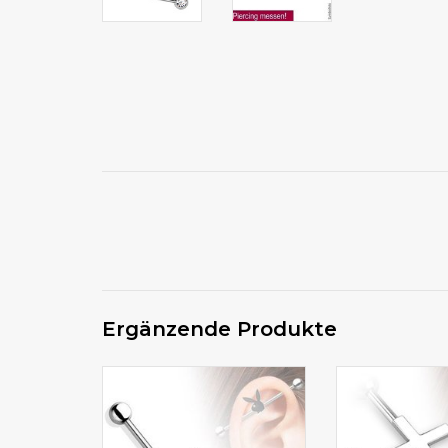
Ergänzende Produkte
Sieht im Ohr richtig cool aus
Industrial Pier
der schwarze Playboyhase
kauf