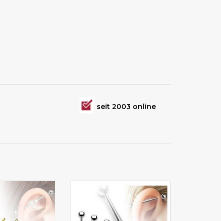
seit 2003 online
Piercing online
in 31 mm, 34 mm und 37 mm
aufen
wählbar