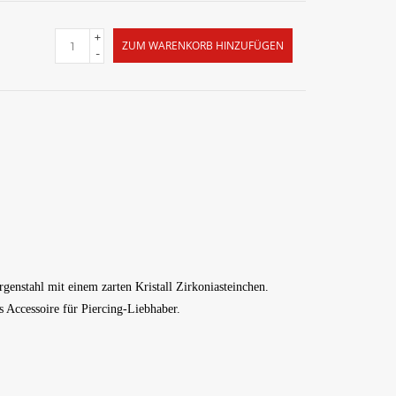
+
ZUM WARENKORB HINZUFÜGEN
-
genstahl mit einem zarten Kristall Zirkoniasteinchen.
es Accessoire für Piercing-Liebhaber.