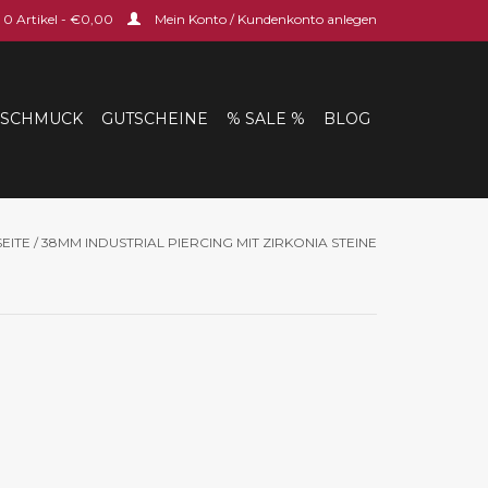
0 Artikel - €0,00
Mein Konto / Kundenkonto anlegen
SCHMUCK
GUTSCHEINE
% SALE %
BLOG
EITE
/
38MM INDUSTRIAL PIERCING MIT ZIRKONIA STEINE