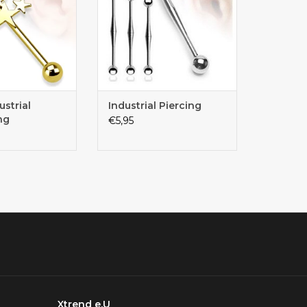
strial
Industrial Piercing
ng
€5,95
Xtrend e.U