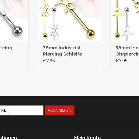
ercing
38mm Industrial
38mm Indu
Piercing Schleife
Ohrpierci
€7,95
€7,95
ABONNIEREN
ationen
Mein Konto