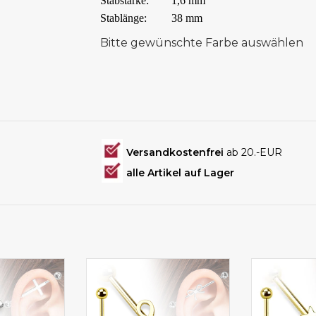
Stabstärke:
1,6 mm
Stablänge:
38 mm
Bitte gewünschte Farbe auswählen
Versandkostenfrei
ab 20.-EUR
alle Artikel auf Lager
cing günstig
Industrial Piercing günstig
Industrial 
en
kaufen
k