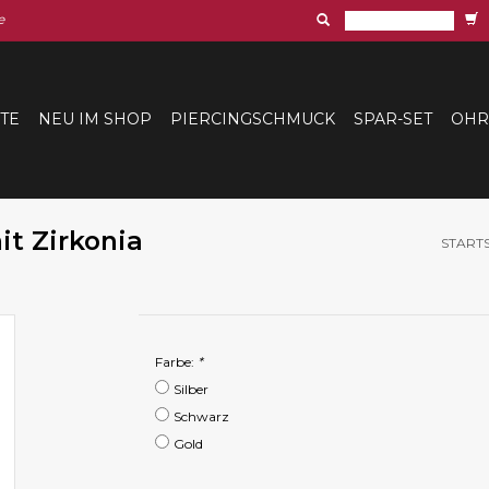
e
ITE
NEU IM SHOP
PIERCINGSCHMUCK
SPAR-SET
OHR
it Zirkonia
STARTS
Farbe:
*
Silber
Schwarz
Gold