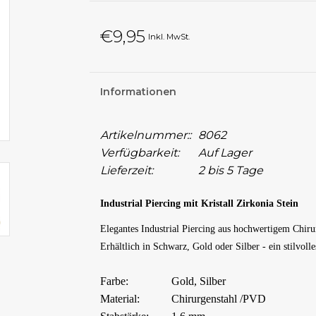
€9,95
Inkl. MwSt.
Informationen
Artikelnummer::
8062
Verfügbarkeit:
Auf Lager
Lieferzeit:
2 bis 5 Tage
Industrial Piercing mit Kristall Zirkonia Stein
Elegantes Industrial Piercing aus hochwertigem Chirur
Erhältlich in Schwarz, Gold oder Silber - ein stilvoll
Farbe:
Gold, Silber
Material:
Chirurgenstahl /PVD