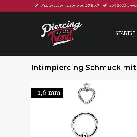
Kostenloser Versand ab 20 EUR
seit 2003 onlin
STARTSE
Intimpiercing Schmuck mit