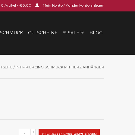
0 Artikel - €0,00
Mein Konto / Kundenkonto anlegen
SCHMUCK
GUTSCHEINE
% SALE %
BLOG
TSEITE
/
INTIMPIERCING SCHMUCK MIT HERZ ANHÄNGER
+
ZUM WARENKORB HINZUFÜGEN