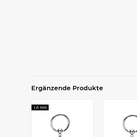
Ergänzende Produkte
Kv Piercing Intimschmuck
Intimpiercin