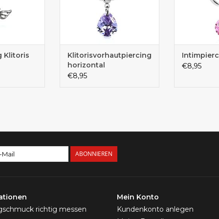
 Klitoris
Klitorisvorhautpiercing
Intimpier
horizontal
€8,95
€8,95
ABONNIEREN
ationen
Mein Konto
ngschmuck richtig messen
Kundenkonto anlegen