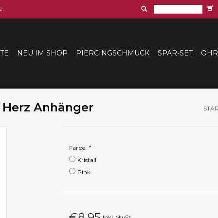
e
ITE
NEU IM SHOP
PIERCINGSCHMUCK
SPAR-SET
OHR
 Herz Anhänger
STAR
Farbe:
*
Kristall
Pink
€8,95
Inkl. MwSt.