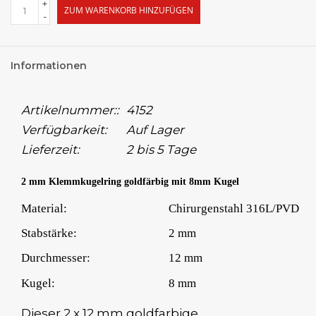
+
ZUM WARENKORB HINZUFÜGEN
-
Informationen
Artikelnummer::
4152
Verfügbarkeit:
Auf Lager
Lieferzeit:
2 bis 5 Tage
2 mm Klemmkugelring goldfärbig mit 8mm Kugel
Material:
Chirurgenstahl 316L/PVD
Stabstärke:
2 mm
Durchmesser:
12 mm
Kugel:
8 mm
Dieser 2 x 12 mm goldfarbige