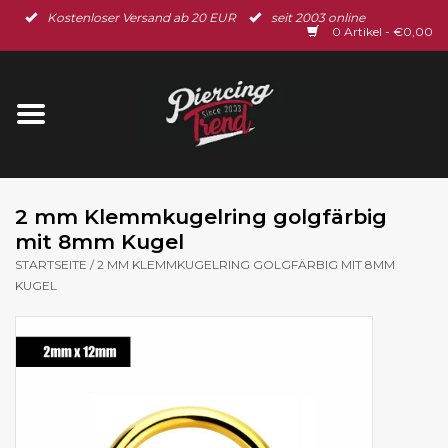
Kostenloser Versand ab 20 EUR
seit 2003 online
Startseite
0 Artikel - €0,00
Neu im Shop
Piercingschmuck
Spar-Set
2 mm Klemmkugelring golgfärbig
mit 8mm Kugel
Ohrschmuck
STARTSEITE
/
2 MM KLEMMKUGELRING GOLGFÄRBIG MIT 8MM
KUGEL
Gutscheine
% Sale %
BLOG