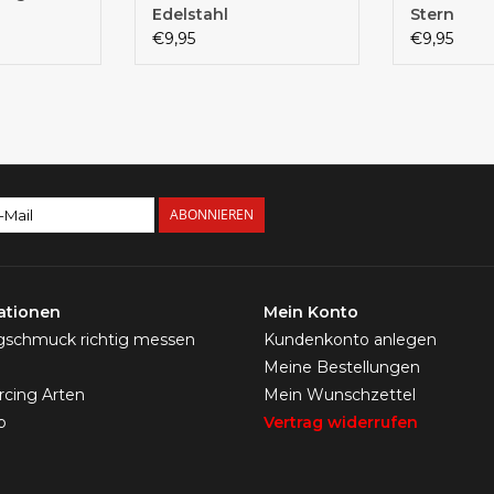
Edelstahl
Stern
€9,95
€9,95
ABONNIEREN
ationen
Mein Konto
ngschmuck richtig messen
Kundenkonto anlegen
Meine Bestellungen
ercing Arten
Mein Wunschzettel
p
Vertrag widerrufen