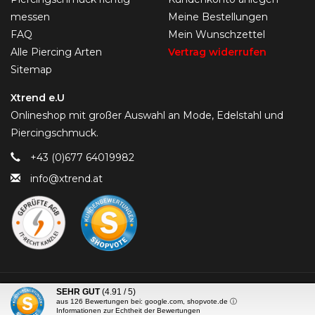
messen
Meine Bestellungen
FAQ
Mein Wunschzettel
Alle Piercing Arten
Vertrag widerrufen
Sitemap
Xtrend e.U
Onlineshop mit großer Auswahl an Mode, Edelstahl und
Piercingschmuck.
+43 (0)677 64019982
info@xtrend.at
© Copyright 2026 Piercing-Trend.com -
SEHR GUT
(4.91 / 5)
aus
126
Bewertungen bei: google.com, shopvote.de ⓘ
Informationen zur Echtheit der Bewertungen