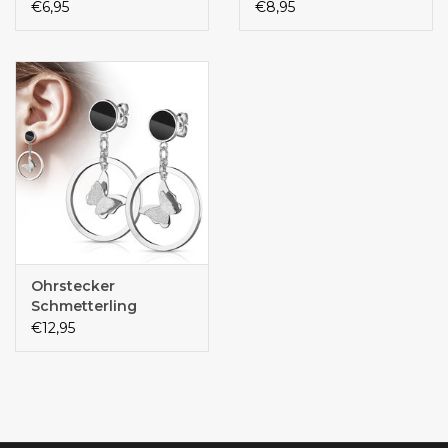
Schmetterling
Labret mit
€6,95
€8,95
Innengewinde |
Chirurgenstahl 316L |
1,2 mm | Silber
Ohrstecker
Schmetterling
Edelstahl
€12,95